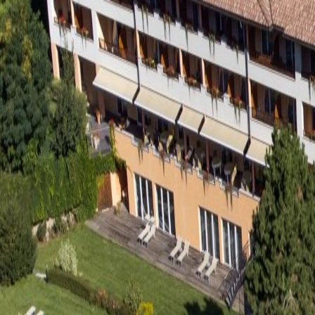
Zum Inhalt springen
Garden Park Hotel
Prad am Stilfserjoch
,
Hauptstraße, 100
Startseite
Expos
Kontakt
Zur Website
Zu den Angeboten
Expos durchsuchen
Preis
Min €
–
Max €
Alle
Online kaufbar
Expos werden geladen
Powered by
expoya